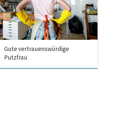
ausreichend viel Zeit, um ihre Wohnung
beziehungsweise ihr Haus gründlich aufzuräumen. Das
bedeutet jedoch nicht, dass man ein enormes Chaos
nicht meiden kann. Man kann glücklicherweise eine
[…]
Gute vertrauenswürdige
Putzfrau