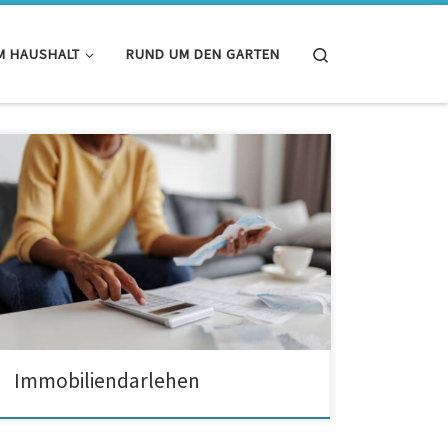
Search
M HAUSHALT
RUND UM DEN GARTEN
Immobiliendarlehen in den deutschen Banken. Was
muss man darüber wissen? Zurzeit erfreuen sich
Immobilienkredite großer Beliebtheit. Mit einem
Kredit kann man sein Traumhaus kaufen oder bauen.
Diese Finanzierungsart ist flexibel und lässt sich an die
Erwartungen der Kreditnehmer anpassen. Jedoch
muss man darüber hinaus damit rechnen, dass jeder
Kredit mit […]
Immobiliendarlehen