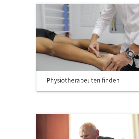
Wie kann man einen qualifizierten Physiotherapeuten
finden? Es ist nicht zu leugnen, dass die
Physiotherapie sehr viele Stärken hat. Fachgerecht
durchgeführte Leistungen im Rahmen der
Physiotherapie helfen bei Problemen mit dem
Bewegungsapparat. Jedoch wissen nicht alle, wo sie
einen guten, qualifizierten Physiotherapeuten finden
können. Falls Sie auf den Suche nach […]
Physiotherapeuten finden
Die richtige Seniorenbetreuung. Ein Seniorenheim
oder 24-Stunden Betreuung? Im Laufe der Zeit
benötigen zahlreiche ältere Personen mehr Pflege.