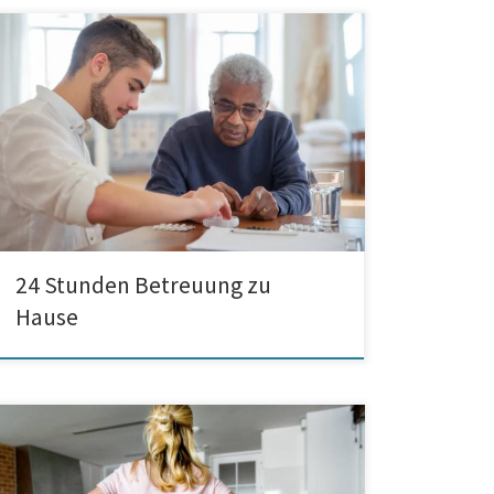
24 Stunden Betreuung zu Hause. Was bieten gute
Vermittlungsfirmen an? Heute agieren viele
Vermittlungsagenturen auf dem Markt. Es gibt nicht nur
deutsche, sondern auch ausländische Firmen, die
ihren Kunden liebevolle Altenpflegerinnen aus
Osteuropa vorstellen. Wie kann man eine gute
Seniorenbetreuerin anstellen? Derartige Fragen
stellen sich sehr viele Familien, die eine […]
24 Stunden Betreuung zu
Hause
Eine gute vertrauenswürdige Putzfrau kann Ihnen in
der Küche helfen! Sehr viele Personen sind im Beruf
stark beansprucht. Darum haben sie häufig nicht