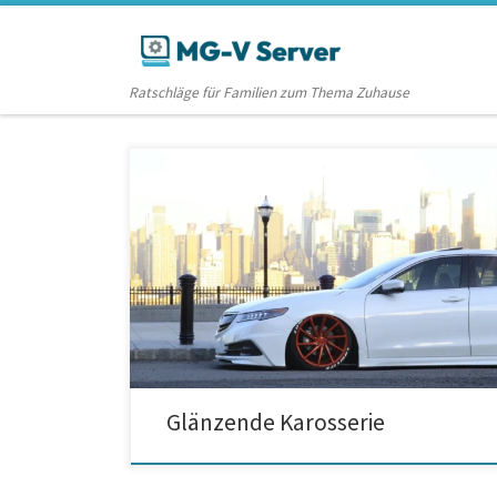
Zum Inhalt springen
Ratschläge für Familien zum Thema Zuhause
Eine glänzende Karosserie. Sind Blechreparaturen bei
jeder Beule notwendig? Ist die Karosserie Ihres Autos
nach einer Panne beschädigt? Im Fall, wenn ja, müssen
Sie nach einer guten Autowerkstatt suchen.
Offensichtlich gibt es viele Autowerkstätte, die ihren
Auftraggebern eine professionelle Unfall und
Karosserieservice anbieten. Wesentlich: nicht immer
sind weit verstandene Blechreparaturen […]
Glänzende Karosserie