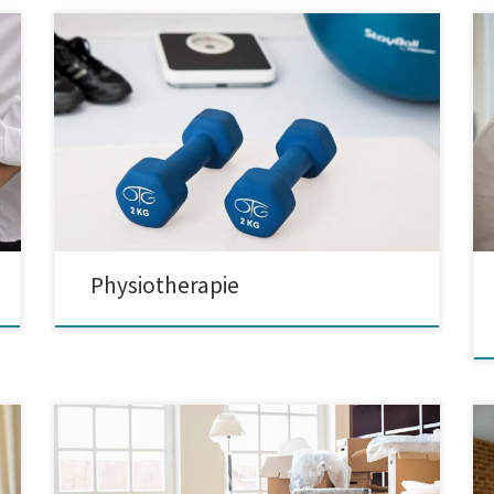
Warum ist eine Physiotherapie empfehlenswert? Seit
kurzem sind tatsächlich viele Personen an der
Physiotherapie interessiert. In diesem Falle geht es
sich nicht nur um Sportler aber auch um sehr viele
andere Personen, die an einer effektiven
Rehabilitation nach einer Verletzung interessiert sind.
Auf welche Art und Weise kann Physiotherapie in […]
Physiotherapie
Was ist es beim Umziehen in die neue Wohnung zu
berücksichtigen? Im Fall, wenn man einen Umzug