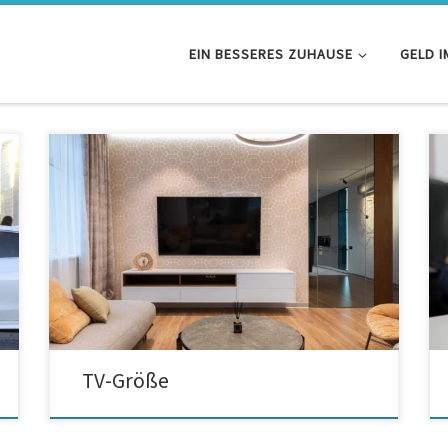
EIN BESSERES ZUHAUSE
GELD I
Welche TV-Größe ist empfehlenswert? Aktuell gibt es
bereits Fernseher, deren Bildschirme außergewöhnlich
groß sind. Setzen Sie auf eine moderne
Bildschirmtechnologie mit einer hohen Auflösung.
Empfehlenswert sind Fernsehgeräte, die mindestens
über Full HD verfügen. Je besser das Bild, desto
kleiner kann der Abstand zum Fernsehgerät
beziehungsweise desto größer darf Ihr Fernseher […]
TV-Größe