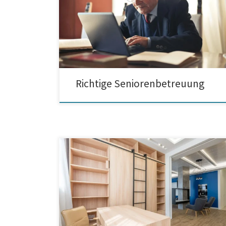
Mit zunehmendem Alter kommt es bei den meisten
älteren Menschen zu gesundheitlichen
Einschränkungen. Beeinträchtigungen im Hinblick auf
Beweglichkeit, Demenz, Bettlägerigkeit etc. – diese
und andere Probleme betreffen viele Senioren. Auf
welche Weise […]
Richtige Seniorenbetreuung
Möbel nach Maß für das Bad, die Küche und andere
Räume Möbel nach Maß sind aufgrund ihrer
zahlreichen Stärken immer beliebter. Kein Wunder! Sie
sind eine platzsparende Lösung, die sich an jedes
Haus hervorragend anpassen lassen. Wenn Sie einen
Einbauschrank für ein Treppenhaus oder eine
Dachschräge suchen, ist ein Produkt […]